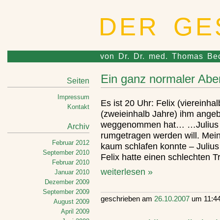
DER GE
von Dr. Dr. med. Thomas Be
Ein ganz normaler Abe
Seiten
Impressum
Es ist 20 Uhr: Felix (viereinhal
Kontakt
(zweieinhalb Jahre) ihm ange
weggenommen hat… …Julius (ne
Archiv
rumgetragen werden will. Meine
Februar 2012
kaum schlafen konnte – Julius
September 2010
Felix hatte einen schlechten 
Februar 2010
weiterlesen »
Januar 2010
Dezember 2009
September 2009
geschrieben am
26.10.2007
um 11:44
August 2009
April 2009